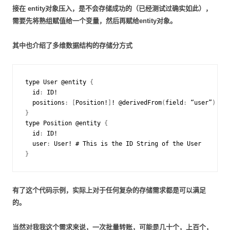
接在 entity对象压入，是不会存储成功的（已经测试过确实如此），
需要先将熟组赋值给一个变量，然后再赋给entity对象。
其中也介绍了多维数据结构的存储分方式
type
User
@
entity
{
id
:
ID
!
positions
:
[
Position
!
]
!
@
derivedFrom
(
field
:
“
user
”
)
}
type
Position
@
entity
{
id
:
ID
!
user
:
User
!
#
This
is
the
ID
String
of
the
User
}
有了这个代码示例，实际上对于任何复杂的存储需求都是可以满足
的。
当然对我我这个需求来说，一次批量转账，可能是几十个，上百个，