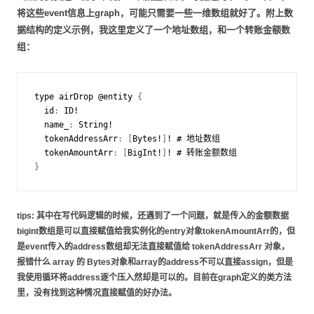
将这些event信息上graph，可能只需要一些一维数组就好了。附上数
据结构的定义示例，我这里定义了一个地址数组，和一个转账金额数
组：
type
airDrop
@
entity
{
id
:
ID
!
name_
:
String
!
tokenAddressArr
:
[
Bytes
!
]
!
#
地址数组
tokenAmountArr
:
[
BigInt
!
]
!
#
转账金额数组
}
tips: 其中在写代码逻辑的时候，还遇到了一个问题，就是传入的金额数据
bigint数组是可以直接赋值给我实例化的entry对象tokenAmountArr的，但
是event传入的address数组却无法直接赋值给 tokenAddressArr 对象，
报错什么 array 的 Bytes对象和array的address不可以直接assign，但是
我使用循环将address逐个压入然却是可以的。目前在graph定义的类方法
里，没有找到这种情况直接赋值的好办法。