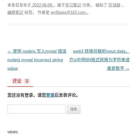
本条目发布于
2022-06-08
。属于
学习笔记
分类， 被贴了
区块链
，
编程笔记
标签。
作者是
wyfblues@163.com
。
文
←
使用 nodejs 写入mysql 错误
web3 转换并解析input data，
章
nodejs mysql Incorrect string
在js中将BN格式转换为字符串或
导
value
者是数字
→
航
评论
0
您还没有登录，请您
登录
后发表评论。
搜
索
：
VIEWS