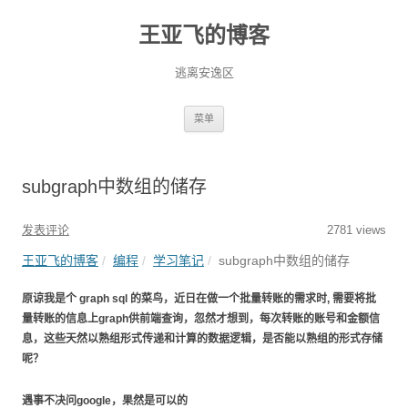
王亚飞的博客
逃离安逸区
跳
菜单
至
正
文
subgraph中数组的储存
发表评论
2781 views
王亚飞的博客
编程
学习笔记
subgraph中数组的储存
原谅我是个 graph sql 的菜鸟，近日在做一个批量转账的需求时, 需要将批
量转账的信息上graph供前端查询，忽然才想到，每次转账的账号和金额信
息，这些天然以熟组形式传递和计算的数据逻辑，是否能以熟组的形式存储
呢？
遇事不决问google，果然是可以的