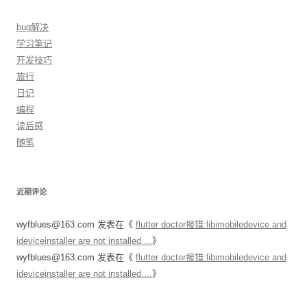
bug解决
学习笔记
开发技巧
旅行
日记
编程
读后感
随笔
近期评论
wyfblues@163.com
发表在《
flutter doctor报错:libimobiledevice and
ideviceinstaller are not installed....
》
wyfblues@163.com
发表在《
flutter doctor报错:libimobiledevice and
ideviceinstaller are not installed....
》