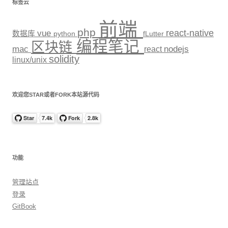
标签云
前端
php
react-native
vue
数据库
python
fLutter
编程笔记
区块链
mac
react
nodejs
solidity
linux/unix
欢迎您STAR或者FORK本站源代码
功能
管理站点
登录
GitBook