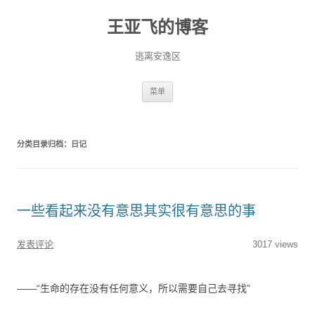
王亚飞的博客
逃离安逸区
跳
菜单
至
正
文
分类目录归档：
日记
一些看起来没有意思其实很有意思的事
发表评论
3017 views
——“生命的存在没有任何意义，所以需要自己去寻找”