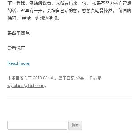
下午看球，贺炜解说着，忽然冒出来一句，“如果不努力按自己想
的活，迟早有一天，会按自己活的想，想想真毛骨悚然。”前国脚
徐阳：“哈哈，边想边活呗。”
果然不简单。
爱看倪匡
Read more
本条目发布于
2019-08-10
。属于
日记
分类，
作者是
wyfblues@163.com
。
搜
索
：