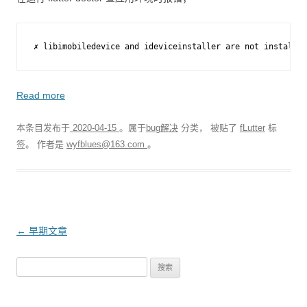
✗
libimobiledevice
and
ideviceinstaller
are
not
installed
Read more
本条目发布于
2020-04-15
。属于
bug解决
分类， 被贴了
fLutter
标
签。
作者是
wyfblues@163.com
。
文
←
早期文章
章
搜
导
索
航
：