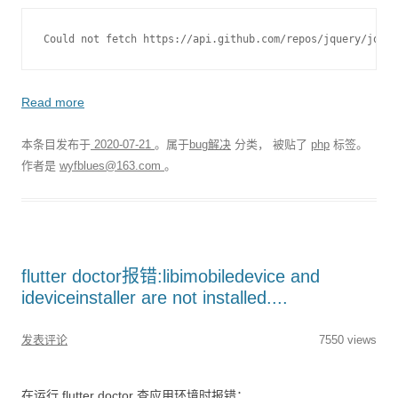
Could not fetch https://api.github.com/repos/jquery/jquer
Read more
本条目发布于
2020-07-21
。属于
bug解决
分类， 被贴了
php
标签。
作者是
wyfblues@163.com
。
flutter doctor报错:libimobiledevice and
ideviceinstaller are not installed....
发表评论
7550 views
在运行 flutter doctor 查应用环境时报错；