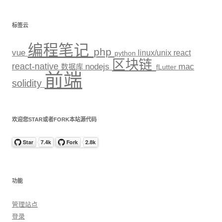
标签云
编程笔记
php
vue
linux/unix
react
python
区块链
react-native
nodejs
mac
数据库
fLutter
前端
solidity
欢迎您STAR或者FORK本站源代码
功能
管理站点
登录