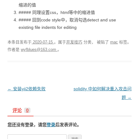
缩进的值
##### 同理设置css，html等中的缩进值
##### 回到code style中，取消勾选detect and use
existing file indents for editing
本条目发布于
2020-07-15
。属于
开发技巧
分类， 被贴了
mac
标签。
作者是
wyfblues@163.com
。
文
←
安装yii2依赖失败
solidity 中如何解决重入攻击问
章
题
→
导
评论
0
航
您还没有登录，请您
登录
后发表评论。
搜