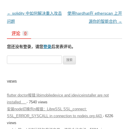
文
←
solidity 中如何解决重入攻击
使用hardhat在 etherscan 上开
章
问题
源你的智能合约
→
导
评论
0
航
您还没有登录，请您
登录
后发表评论。
搜
索
：
VIEWS
flutter doctor报错:libimobiledevice and ideviceinstaller are not
installed....
- 7540 views
安装node切换包n报错：LibreSSL SSL_connect:
SSL_ERROR_SYSCALL in connection to nodejs.org:443
- 6226
views