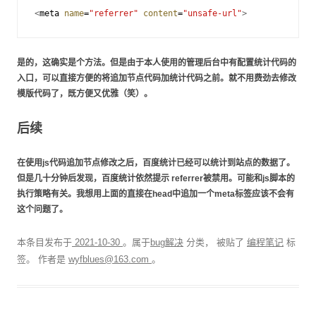
<
meta
name
=
"referrer"
content
=
"unsafe-url"
>
是的，这确实是个方法。但是由于本人使用的管理后台中有配置统计代码的
入口，可以直接方便的将追加节点代码加统计代码之前。就不用费劲去修改
模版代码了，既方便又优雅（笑）。
后续
在使用js代码追加节点修改之后，百度统计已经可以统计到站点的数据了。
但是几十分钟后发现，百度统计依然提示 referrer被禁用。可能和js脚本的
执行策略有关。我想用上面的直接在head中追加一个meta标签应该不会有
这个问题了。
本条目发布于
2021-10-30
。属于
bug解决
分类， 被贴了
编程笔记
标
签。
作者是
wyfblues@163.com
。