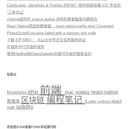
Certificates, Identifiers & Profiles 的区别？带你彻底搞懂 iOS 签名的
“三座大山”
chrome插件的 sverce worker 进程的重复触发问题研究
React Native项目构建报错： react-native-config error Command
PhaseScriptExecution failed with a nonzero exit code
了解 EIP-6963 ： 与以太坊节点交互的新的协议
在插件中打开插件钱包
使用Hardhat和OpenZeppelin创建可升级的智能合约
标签云
前端
php
react-native
linux/unix
mac
nodejs
编程笔记
区块链
react
数据库
fLutter
python
solidity
vue
欢迎您STAR或者FORK本站源代码