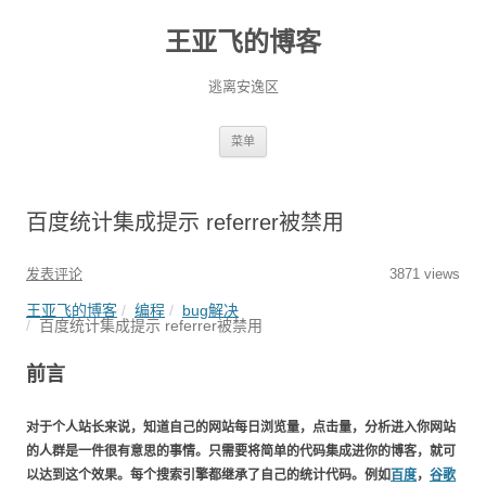
王亚飞的博客
逃离安逸区
跳
菜单
至
正
文
百度统计集成提示 referrer被禁用
发表评论
3871 views
王亚飞的博客
编程
bug解决
百度统计集成提示 referrer被禁用
前言
对于个人站长来说，知道自己的网站每日浏览量，点击量，分析进入你网站
的人群是一件很有意思的事情。只需要将简单的代码集成进你的博客，就可
以达到这个效果。每个搜索引擎都继承了自己的统计代码。例如
百度
，
谷歌