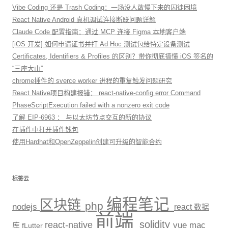
Vibe Coding 还是 Trash Coding：一场没人敢慢下来的囚徒困境
React Native Android 真机调试连接断联问题详解
Claude Code 配置指南：通过 MCP 连接 Figma 本地客户端
[iOS 开发] 如何申请证书并打 Ad Hoc 测试包给特定设备测试
Certificates, Identifiers & Profiles 的区别？带你彻底搞懂 iOS 签名的
“三座大山”
chrome插件的 sverce worker 进程的重复触发问题研究
React Native项目构建报错： react-native-config error Command
PhaseScriptExecution failed with a nonzero exit code
了解 EIP-6963 ： 与以太坊节点交互的新的协议
在插件中打开插件钱包
使用Hardhat和OpenZeppelin创建可升级的智能合约
标签云
编程笔记
区块链
php
nodejs
react
数据
前端
solidity
react-native
vue
mac
库
fLutter