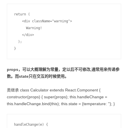
return (

    <div className="warning">

      Warning!

    </div>

  );

}
props，可以大概理解为常量，定以后不可修改,通常用来传递参
数。而state只在交互的时候使用。
类继承 class Calculator extends React.Component {
constructor(props) { super(props); this.handleChange =
this.handleChange.bind(this); this.state = {temperature: ''}; }
handleChange(e) {
