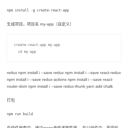
npm install -g create-react-app
生成项目，项目名 my-app（自定义）
create-react-app my-app

  cd my-app
redux npm install i --save redux npm install i --save react-redux
npm install i --save redux-actions npm install i --save react-
router-dom npm install i --save redux-thunk yarn add chalk
打包
npm run build
在组件嵌套中，通过props来传递属性值。 在父组件中，直接给