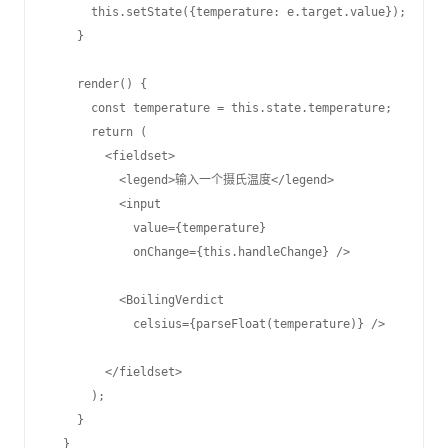
      this.setState({temperature: e.target.value});

    }

    render() {

      const temperature = this.state.temperature;

      return (

        <fieldset>

          <legend>输入一个摄氏温度</legend>

          <input

            value={temperature}

            onChange={this.handleChange} />

          <BoilingVerdict

            celsius={parseFloat(temperature)} />

        </fieldset>

      );

    }

  }