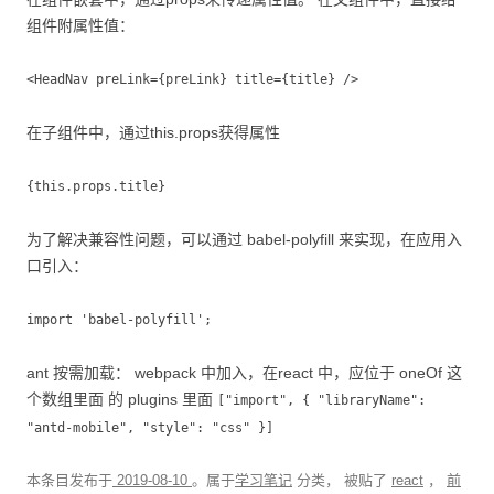
组件附属性值：
<HeadNav preLink={preLink} title={title} />
在子组件中，通过this.props获得属性
{this.props.title}
为了解决兼容性问题，可以通过 babel-polyfill 来实现，在应用入
口引入：
import 'babel-polyfill';
ant 按需加载： webpack 中加入，在react 中，应位于 oneOf 这
个数组里面 的 plugins 里面
["import", { "libraryName":
"antd-mobile", "style": "css" }]
本条目发布于
2019-08-10
。属于
学习笔记
分类， 被贴了
react
，
前