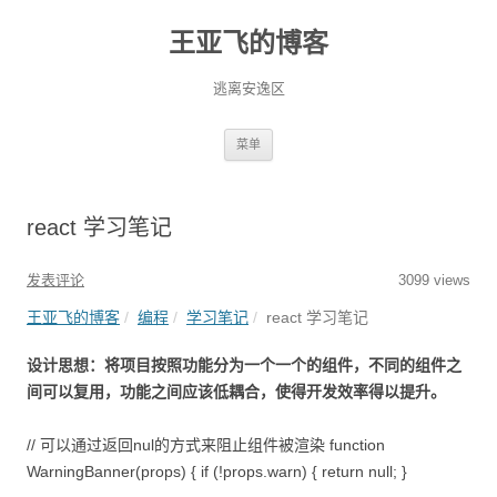
王亚飞的博客
逃离安逸区
跳
菜单
至
正
文
react 学习笔记
发表评论
3099 views
王亚飞的博客
编程
学习笔记
react 学习笔记
设计思想：将项目按照功能分为一个一个的组件，不同的组件之
间可以复用，功能之间应该低耦合，使得开发效率得以提升。
// 可以通过返回nul的方式来阻止组件被渲染 function
WarningBanner(props) { if (!props.warn) { return null; }