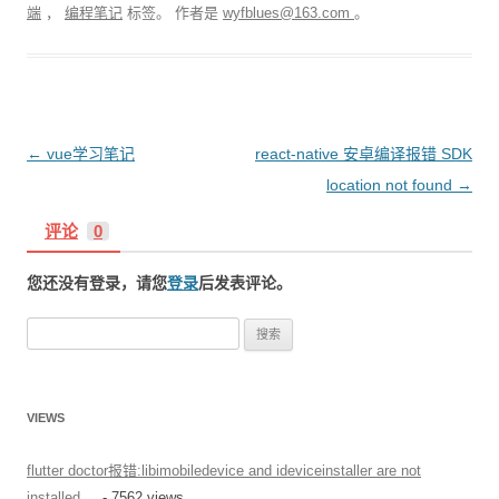
端
，
编程笔记
标签。
作者是
wyfblues@163.com
。
文
←
vue学习笔记
react-native 安卓编译报错 SDK
章
location not found
→
导
评论
0
航
您还没有登录，请您
登录
后发表评论。
搜
索
：
VIEWS
flutter doctor报错:libimobiledevice and ideviceinstaller are not
installed....
- 7562 views